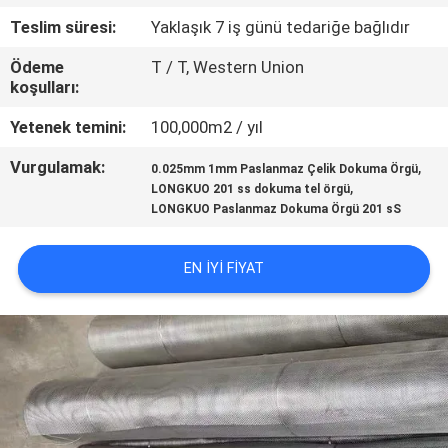
KALITE
Teslim süresi:
Yaklaşık 7 iş günü tedariğe bağlıdır
KONTROL
Ödeme
T / T, Western Union
koşulları:
BIZE
Yetenek temini:
100,000m2 / yıl
ULAŞIN
Vurgulamak:
,
0.025mm 1mm Paslanmaz Çelik Dokuma Örgü
,
LONGKUO 201 ss dokuma tel örgü
BIR
LONGKUO Paslanmaz Dokuma Örgü 201 sS
TEKLIF
ISTEĞI
EN IYI FIYAT
SITE
HARITASI
PRIVACY