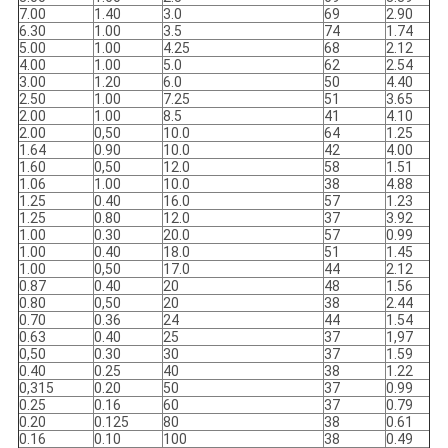
7.00
1.40
3.0
69
2.90
6.30
1.00
3.5
74
1.74
5.00
1.00
4.25
68
2.12
4.00
1.00
5.0
62
2.54
3.00
1.20
6.0
50
4.40
2.50
1.00
7.25
51
3.65
2.00
1.00
8.5
41
4.10
2.00
0,50
10.0
64
1.25
1.64
0.90
10.0
42
4.00
1.60
0,50
12.0
58
1.51
1.06
1.00
10.0
38
4.88
1.25
0.40
16.0
57
1.23
1.25
0.80
12.0
37
3.92
1.00
0.30
20.0
57
0.99
1.00
0.40
18.0
51
1.45
1.00
0,50
17.0
44
2.12
0.87
0.40
20
48
1.56
0.80
0,50
20
38
2.44
0.70
0.36
24
44
1.54
0.63
0.40
25
37
1,97
0,50
0.30
30
37
1.59
0.40
0.25
40
38
1.22
0,315
0.20
50
37
0.99
0.25
0.16
60
37
0.79
0.20
0.125
80
38
0.61
0.16
0.10
100
38
0.49