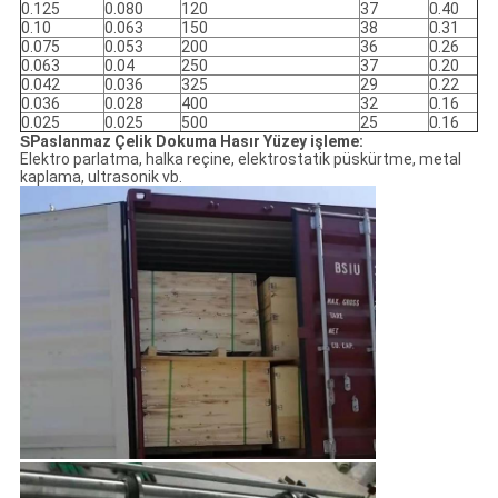
0.125
0.080
120
37
0.40
0.10
0.063
150
38
0.31
0.075
0.053
200
36
0.26
0.063
0.04
250
37
0.20
0.042
0.036
325
29
0.22
0.036
0.028
400
32
0.16
0.025
0.025
500
25
0.16
S
Paslanmaz Çelik Dokuma Hasır Yüzey işleme:
Elektro parlatma, halka reçine, elektrostatik püskürtme, metal
kaplama, ultrasonik vb.