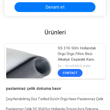
Devam et
Ürünleri
SS 316 50m Hollandalı
Örgü Örgü Filtre Bezi
Alkaliye Dayanıklı Kare
Delik
$6 ~ 99/roll MOQ:2rolls
CONTACT
paslanmaz çelik dokuma hasır
Çeşitlendirilmiş Düz Twilled Dutch Örgü Hasır Paslanmaz Çelik
Paslanmaz Çelik SS 304 Düz Hollanda Örgüsü İnce Dokuma