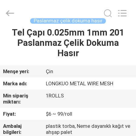
Silk
Road
Enterprise
Management
Services
Paslanmaz çelik dokuma hasır
Co.,LTD.
All
Tel Çapı 0.025mm 1mm 201
EV
Rights
Reserved.
Paslanmaz Çelik Dokuma
ÜRÜNLER
Hasır
VIDEOLAR
Menşe yeri:
Çin
Marka adı:
LONGKUO METAL WIRE MESH
HAKKIMIZDA
Min sipariş
1ROLLS
miktarı:
FABRIKA
Fiyat:
$6 ~ 99/roll
TURU
Ambalaj
plastik torba, Neme dayanıklı kağıt ve
bilgileri:
ahşap palet