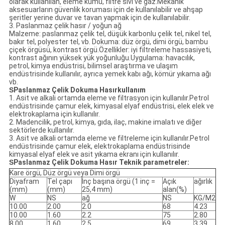
olarak kullanılan, eleme kumu, filtre sıvı ve gaz.Mekanik
aksesuarların güvenlik koruması için de kullanılabilir ve ahşap
şeritler yerine duvar ve tavan yapmak için de kullanılabilir.
3. Paslanmaz çelik hasır / yoğun ağ
Malzeme: paslanmaz çelik tel, düşük karbonlu çelik tel, nikel tel,
bakır tel, polyester tel, vb. Dokuma: düz örgü, dimi örgü, bambu
çiçek örgüsü, kontrast örgü.Özellikler: iyi filtreleme hassasiyeti,
kontrast ağının yüksek yük yoğunluğu.Uygulama: havacılık,
petrol, kimya endüstrisi, bilimsel araştırma ve ulaşım
endüstrisinde kullanılır, ayrıca yemek kabı ağı, kömür yıkama ağı
vb.
S
Paslanmaz Çelik Dokuma Hasır
kullanım
1. Asit ve alkali ortamda eleme ve filtrasyon için kullanılır.Petrol
endüstrisinde çamur elek, kimyasal elyaf endüstrisi, elek elek ve
elektrokaplama için kullanılır.
2. Madencilik, petrol, kimya, gıda, ilaç, makine imalatı ve diğer
sektörlerde kullanılır.
3. Asit ve alkali ortamda eleme ve filtreleme için kullanılır.Petrol
endüstrisinde çamur elek, elektrokaplama endüstrisinde
kimyasal elyaf elek ve asit yıkama ekranı için kullanılır.
S
Paslanmaz Çelik Dokuma Hasır
Teknik parametreler:
Kare örgü, Düz örgü veya Dimi örgü
Diyafram
Tel çapı
İnç başına örgü (1 inç =
Açık
ağırlık
(mm)
(mm)
25,4 mm)
alan(%)
W
NS
ağ
NS
KG/M2
10.00
2.00
2.0
68
4.23
10.00
1.60
2.2
75
2.80
8.00
1.60
2.5
69
3.39