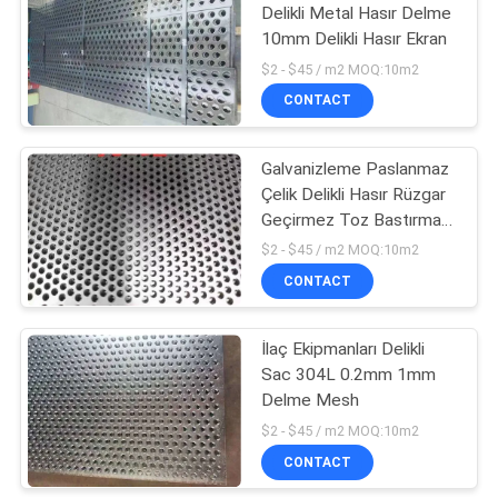
Delikli Metal Hasır Delme
10mm Delikli Hasır Ekran
$2 - $45 / m2 MOQ:10m2
CONTACT
Galvanizleme Paslanmaz
Çelik Delikli Hasır Rüzgar
Geçirmez Toz Bastırma
Delikli Çelik Hasır
$2 - $45 / m2 MOQ:10m2
CONTACT
İlaç Ekipmanları Delikli
Sac 304L 0.2mm 1mm
Delme Mesh
$2 - $45 / m2 MOQ:10m2
CONTACT