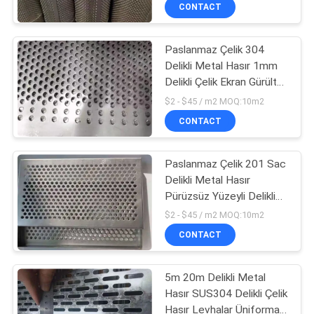
KALITE
CONTACT
KONTROL
Paslanmaz Çelik 304
Delikli Metal Hasır 1mm
BIZE
Delikli Çelik Ekran Gürültü
ULAŞIN
Azaltma
$2 - $45 / m2 MOQ:10m2
CONTACT
BIR
TEKLIF
Paslanmaz Çelik 201 Sac
Delikli Metal Hasır
ISTEĞI
Pürüzsüz Yüzeyli Delikli
Hasır Paneller
$2 - $45 / m2 MOQ:10m2
SITE
CONTACT
HARITASI
5m 20m Delikli Metal
Hasır SUS304 Delikli Çelik
PRIVACY
Hasır Levhalar Üniforma