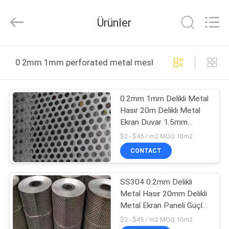
Silk
Road
Enterprise
Ürünler
Management
Services
Co.,LTD.
All
EV
Rights
Reserved.
0 2mm 1mm perforated metal mesh çevrimiçi üretim
ÜRÜNLER
0.2mm 1mm Delikli Metal
Hasır 20m Delikli Metal
VIDEOLAR
Ekran Duvar 1.5mm
10mm
$2 - $45 / m2 MOQ:10m2
HAKKIMIZDA
CONTACT
FABRIKA
SS304 0.2mm Delikli
Metal Hasır 20mm Delikli
TURU
Metal Ekran Paneli Güçlü
Bütünlük
$2 - $45 / m2 MOQ:10m2