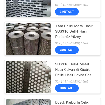
POLICY
Mesh
$2 - $45 / m2 MOQ:10m2
CONTACT
1.5m Delikli Metal Hasır
SUS316 Delikli Hasır
Pürüzsüz Yüzey
$2 - $45 / m2 MOQ:10m2
CONTACT
SUS316 Delikli Metal
Hasır Galvanizli Küçük
Delikli Hasır Levha Ses
Yalıtımı
$2 - $45 / m2 MOQ:10m2
CONTACT
Düşük Karbonlu Çelik